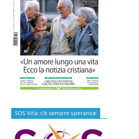
Inghilterra e Galles: la
lobby dell’eutanasia ci
riprova. Ma il fronte del
“No” (medici in testa) si
compatta
8 Luglio 2026
Commenti disabilitati
“Pace nel grembo è
pace nel mondo”: a
Lecce il 46° Convegno
Nazionale del
Movimento per la Vita
31 Luglio 2026
Commenti disabilitati
SOS Vita: c’è sempre speranza!