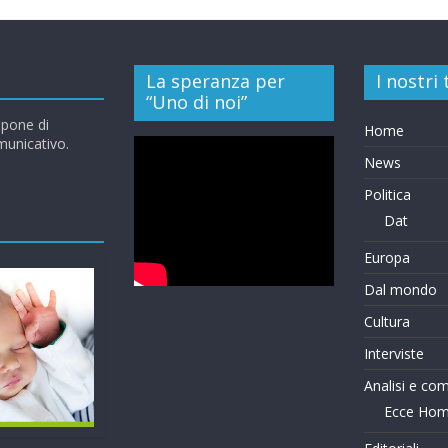
La speranza per
I nostri
“Uno di noi”
opone di
Home
omunicativo.
News
Politica
Dat
Europa
Dal mondo
Cultura
Interviste
Analisi e co
Ecce Ho