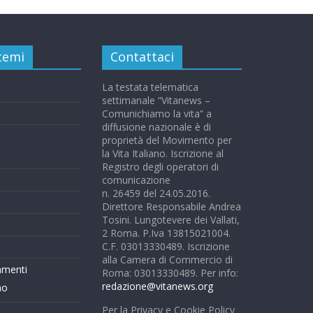
 temi
Contattaci
La testata telematica
settimanale “Vitanews –
Comunichiamo la vita” a
diffusione nazionale è di
proprietà del Movimento per
la Vita Italiano. Iscrizione al
Registro degli operatori di
comunicazione
n. 26459 del 24.05.2016.
Direttore Responsabile Andrea
Tosini. Lungotevere dei Vallati,
2 Roma. P.Iva 13815021004.
C.F. 03013330489. Iscrizione
alla Camera di Commercio di
mmenti
Roma: 03013330489. Per info:
redazione@vitanews.org
mo
Per la Privacy e Cookie Policy