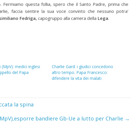
no. Fermiamo questa follia, spero che il Santo Padre, prima che
rlie, faccia sentire la sua voce convinto che nessuno potra’
imiliano Fedriga,
capogruppo alla camera della
Lega
.
li (MpV): medici inglesi
Charlie Gard: i giudici concedono
appello del Papa
altro tempo. Papa Francesco:
difendere la vita dei malati
ccata la spina
 (MpV),esporre bandiere Gb-Ue a lutto per Charlie
→