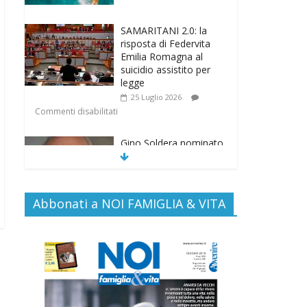
SAMARITANI 2.0: la
risposta di Federvita
Emilia Romagna al
suicidio assistito per
legge
25 Luglio 2026
Commenti disabilitati
Gino Soldera nominato
Membro della “Hall of
Honor Prenatal
Sciences 2026”
16 Luglio 2026
Abbonati a NOI FAMIGLIA & VITA
Commenti disabilitati
EDITORIA: “LETTERE
AL POPOLO DELLA
VITA”
13 Luglio 2026
Commenti disabilitati