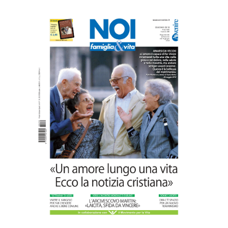
Commenti disabilitati
13 Luglio 2026
Inghilterra e Galles: la lobby
dell’eutanasia ci riprova. Ma il fronte del
“No” (medici in testa) si compatta
Commenti disabilitati
8 Luglio 2026
“Pace nel grembo è pace nel mondo”: a
Lecce il 46° Convegno Nazionale del
Movimento per la Vita
Commenti disabilitati
31 Luglio 2026