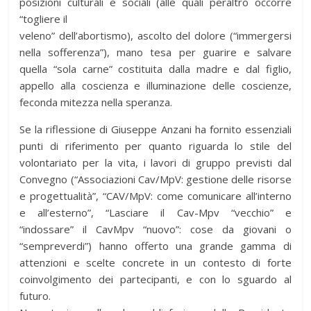
posizioni culturali e sociali (alle quali peraltro occorre
“togliere il
veleno” dell’abortismo), ascolto del dolore (“immergersi
nella sofferenza”), mano tesa per guarire e salvare
quella “sola carne” costituita dalla madre e dal figlio,
appello alla coscienza e illuminazione delle coscienze,
feconda mitezza nella speranza.
Se la riflessione di Giuseppe Anzani ha fornito essenziali
punti di riferimento per quanto riguarda lo stile del
volontariato per la vita, i lavori di gruppo previsti dal
Convegno (“Associazioni Cav/MpV: gestione delle risorse
e progettualità”, “CAV/MpV: come comunicare all’interno
e all’esterno”, “Lasciare il Cav-Mpv “vecchio” e
“indossare” il CavMpv “nuovo”: cose da giovani o
“sempreverdi”) hanno offerto una grande gamma di
attenzioni e scelte concrete in un contesto di forte
coinvolgimento dei partecipanti, e con lo sguardo al
futuro.