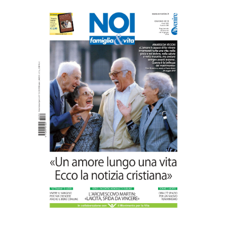
Gino Soldera nominato Membro della
“Hall of Honor Prenatal Sciences 2026”
Commenti disabilitati
16 Luglio 2026
Carlo Casini, “giusto” perché testimone
della carità sociale
Commenti disabilitati
7 Agosto 2026