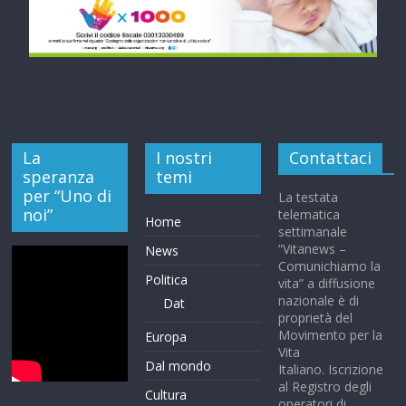
La
I nostri
Contattaci
speranza
temi
per “Uno di
La testata
noi”
telematica
Home
settimanale
“Vitanews –
News
Comunichiamo la
Politica
vita” a diffusione
nazionale è di
Dat
proprietà del
Movimento per la
Europa
Vita
Dal mondo
Italiano. Iscrizione
al Registro degli
Cultura
operatori di