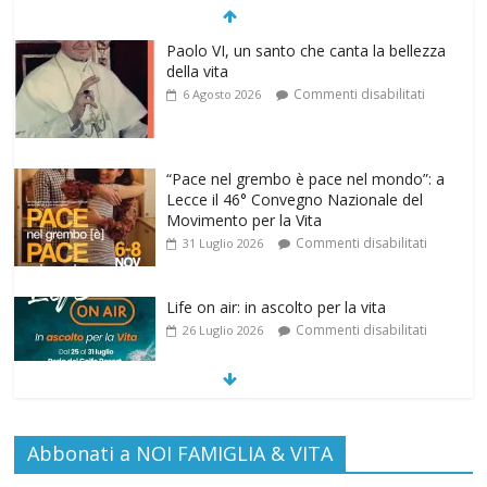
Paolo VI, un santo che canta la bellezza
della vita
Commenti disabilitati
6 Agosto 2026
“Pace nel grembo è pace nel mondo”: a
Lecce il 46° Convegno Nazionale del
Movimento per la Vita
Commenti disabilitati
31 Luglio 2026
Life on air: in ascolto per la vita
Commenti disabilitati
26 Luglio 2026
SAMARITANI 2.0: la risposta di Federvita
Emilia Romagna al suicidio assistito per
legge
Commenti disabilitati
Abbonati a NOI FAMIGLIA & VITA
25 Luglio 2026