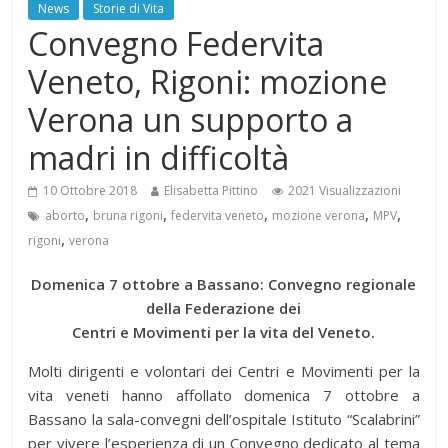
News
Storie di Vita
Convegno Federvita
Veneto, Rigoni: mozione
Verona un supporto a
madri in difficoltà
10 Ottobre 2018
Elisabetta Pittino
2021 Visualizzazioni
,
,
,
,
,
aborto
bruna rigoni
federvita veneto
mozione verona
MPV
,
rigoni
verona
Domenica 7 ottobre a Bassano: Convegno regionale
della Federazione dei
Centri e Movimenti per la vita del Veneto.
Molti dirigenti e volontari dei Centri e Movimenti per la
vita veneti hanno affollato domenica 7 ottobre a
Bassano la sala-convegni dell’ospitale Istituto “Scalabrini”
per vivere l’esperienza di un Convegno dedicato al tema