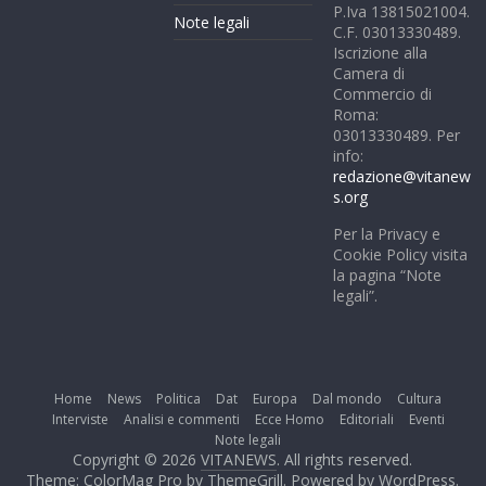
P.Iva 13815021004.
Note legali
C.F. 03013330489.
Iscrizione alla
Camera di
Commercio di
Roma:
03013330489. Per
info:
redazione@vitanew
s.org
Per la Privacy e
Cookie Policy visita
la pagina “Note
legali”.
Home
News
Politica
Dat
Europa
Dal mondo
Cultura
Interviste
Analisi e commenti
Ecce Homo
Editoriali
Eventi
Note legali
Copyright © 2026
VITANEWS
. All rights reserved.
Theme: ColorMag Pro by
ThemeGrill
. Powered by
WordPress
.