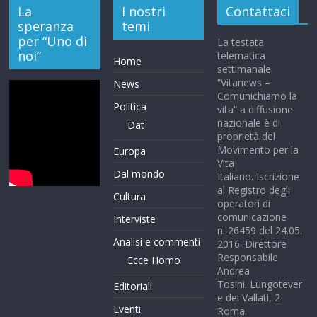
La
I nostri
Contattaci
speranza
temi
per “Uno di
La testata
noi”
telematica
Home
settimanale
“Vitanews –
News
Comunichiamo la
Politica
vita” a diffusione
nazionale è di
Dat
proprietà del
Movimento per la
Europa
Vita
Dal mondo
Italiano. Iscrizione
al Registro degli
Cultura
operatori di
comunicazione
Interviste
n. 26459 del 24.05.
Analisi e commenti
2016. Direttore
Responsabile
Ecce Homo
Andrea
Tosini. Lungotever
Editoriali
e dei Vallati, 2
Eventi
Roma.