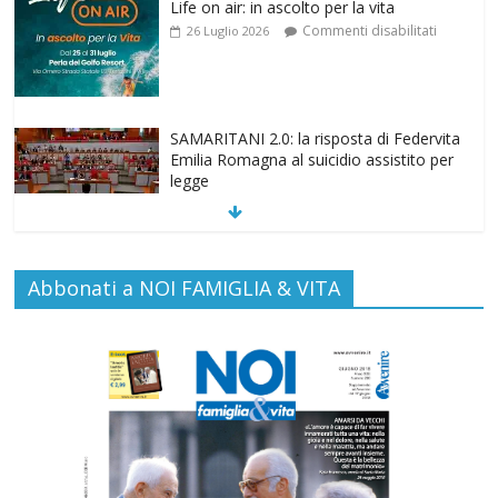
SAMARITANI 2.0: la risposta di Federvita
Emilia Romagna al suicidio assistito per
legge
Commenti disabilitati
25 Luglio 2026
Gino Soldera nominato Membro della
“Hall of Honor Prenatal Sciences 2026”
Commenti disabilitati
16 Luglio 2026
Abbonati a NOI FAMIGLIA & VITA
Carlo Casini, “giusto” perché testimone
della carità sociale
Commenti disabilitati
7 Agosto 2026
Paolo VI, un santo che canta la bellezza
della vita
Commenti disabilitati
6 Agosto 2026