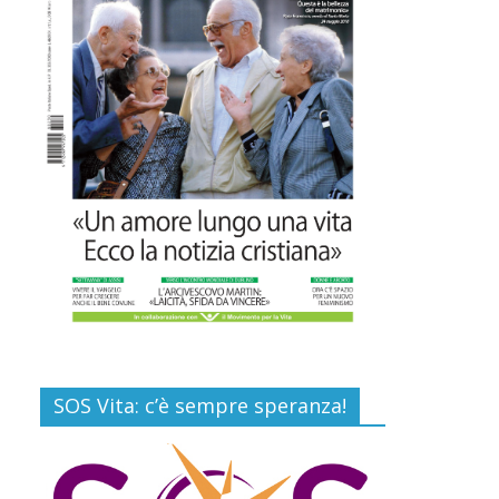
16 Luglio 2026
Commenti disabilitati
EDITORIA: “LETTERE
AL POPOLO DELLA
VITA”
13 Luglio 2026
Commenti disabilitati
Paolo VI, un santo che
canta la bellezza della
vita
6 Agosto 2026
Commenti disabilitati
SOS Vita: c’è sempre speranza!