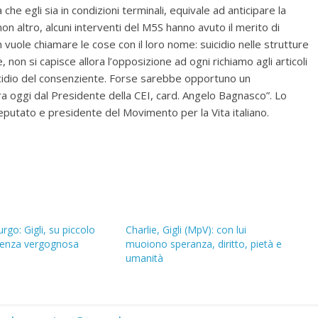
che egli sia in condizioni terminali, equivale ad anticipare la
 altro, alcuni interventi del M5S hanno avuto il merito di
non vuole chiamare le cose con il loro nome: suicidio nelle strutture
non si capisce allora l’opposizione ad ogni richiamo agli articoli
omicidio del consenziente. Forse sarebbe opportuno un
a oggi dal Presidente della CEI, card. Angelo Bagnasco”. Lo
 deputato e presidente del Movimento per la Vita italiano.
rgo: Gigli, su piccolo
Charlie, Gigli (MpV): con lui
tenza vergognosa
muoiono speranza, diritto, pietà e
umanità