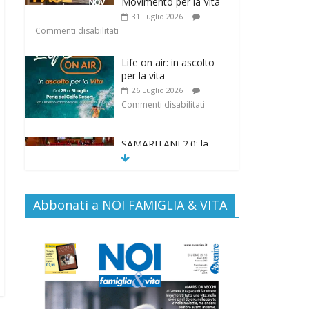
Movimento per la Vita
31 Luglio 2026
Commenti disabilitati
Life on air: in ascolto
per la vita
26 Luglio 2026
Commenti disabilitati
SAMARITANI 2.0: la
risposta di Federvita
Emilia Romagna al
suicidio assistito per
legge
Abbonati a NOI FAMIGLIA & VITA
25 Luglio 2026
Commenti disabilitati
Gino Soldera nominato
Membro della “Hall of
Honor Prenatal
Sciences 2026”