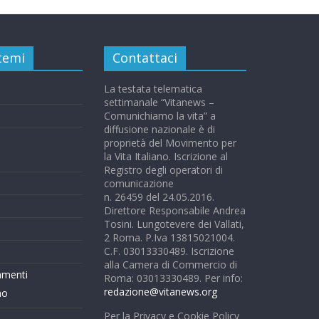
 temi
Contattaci
La testata telematica
settimanale “Vitanews –
Comunichiamo la vita” a
diffusione nazionale è di
proprietà del Movimento per
la Vita Italiano. Iscrizione al
Registro degli operatori di
comunicazione
n. 26459 del 24.05.2016.
Direttore Responsabile Andrea
Tosini. Lungotevere dei Vallati,
2 Roma. P.Iva 13815021004.
C.F. 03013330489. Iscrizione
alla Camera di Commercio di
mmenti
Roma: 03013330489. Per info:
redazione@vitanews.org
mo
Per la Privacy e Cookie Policy