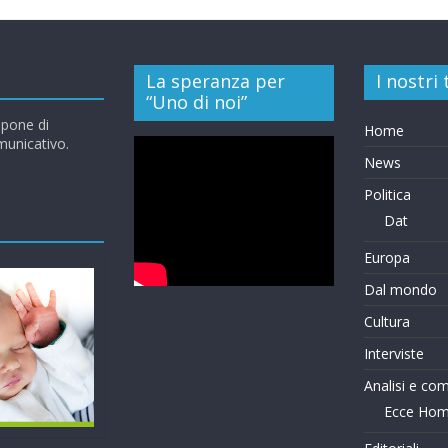
La speranza per
I nostri
“Uno di noi”
opone di
Home
omunicativo.
News
Politica
Dat
Europa
Dal mondo
Cultura
Interviste
Analisi e co
Ecce Ho