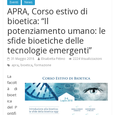
Eventi
News
APRA, Corso estivo di
bioetica: “Il
potenziamento umano: le
sfide bioetiche delle
tecnologie emergenti”
31 Maggio 2018
Elisabetta Pittino
2224 Visualizzazioni
,
,
apra
bioetica
formazione
La
facolt
à di
bioet
ica
del
P
ontifi