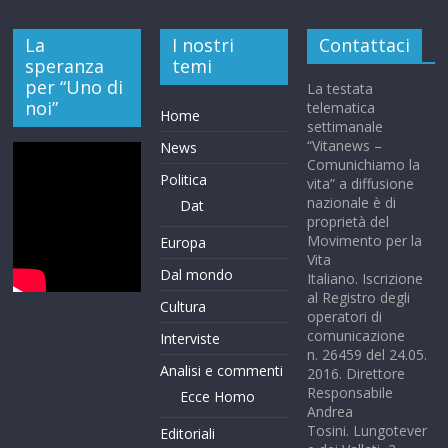
La
I nostri
Contattaci
speranza
temi
per “Uno di
La testata
noi”
telematica
Home
settimanale
“Vitanews –
News
Comunichiamo la
Politica
vita” a diffusione
nazionale è di
Dat
proprietà del
Movimento per la
Europa
Vita
Dal mondo
Italiano. Iscrizione
al Registro degli
Cultura
operatori di
comunicazione
Interviste
n. 26459 del 24.05.
Analisi e commenti
2016. Direttore
Responsabile
Ecce Homo
Andrea
Tosini. Lungotever
Editoriali