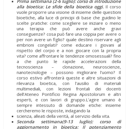
Prima settimana (2-6 luglio): corso di introduzione
alla bioetica:
Le sfide della bioetica oggi.
Il corso
vuole proporre una visione di insieme delle questioni
bioetiche, alla luce di principi di base che guidino le
scelte pratiche: come scegliere se iniziare o meno
una terapia che può avere anche gravi
conseguenze? cosa può fare una coppia per avere o
per non avere un figlio? quale destino riservare agli
embrioni congelati? come educare i giovani al
rispetto del corpo e a non giocare con la propria
vita? come affrontare le tendenze omosessuali? fino
a che punto le rapide accelerazioni della
tecnoscienza – clonazione, neuroscienze,
nanotecnologie – possono migliorare l’uomo? Il
corso estivo affronterà queste e altre situazioni di
rilevanza bioetica, con l’ausilio di materiali
multimediali, con lezioni frontali dei docenti
dell’Ateneo Pontificio Regina Apostolorum e altri
esperti, e con lavori di gruppo.L’agire umano è
sempre intessuto di domande etiche: insieme
cercheremo le risposte, indagando la
scienza, alleati della verità, al servizio della vita.
Seconda settimana(9-13 luglio): corso di
aggiornamento in bioetica: Il potenziamento