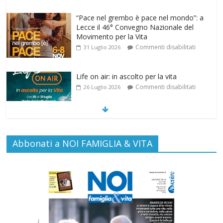
Life on air: in ascolto per la vita
Commenti disabilitati
26 Luglio 2026
SAMARITANI 2.0: la risposta di Federvita
Emilia Romagna al suicidio assistito per
legge
Commenti disabilitati
25 Luglio 2026
Gino Soldera nominato Membro della
Abbonati a NOI FAMIGLIA & VITA
“Hall of Honor Prenatal Sciences 2026”
Commenti disabilitati
16 Luglio 2026
Carlo Casini, “giusto” perché testimone
della carità sociale
Commenti disabilitati
7 Agosto 2026