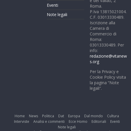
e dei Vallati, 2
Eventi
Roma.
P.Iva 13815021004.
Note legali
C.F. 03013330489.
Iscrizione alla
Camera di
Commercio di
Roma:
03013330489. Per
info:
redazione@vitanew
s.org
Per la Privacy e
Cookie Policy visita
la pagina “Note
legali”.
Home
News
Politica
Dat
Europa
Dal mondo
Cultura
Interviste
Analisi e commenti
Ecce Homo
Editoriali
Eventi
Note legali