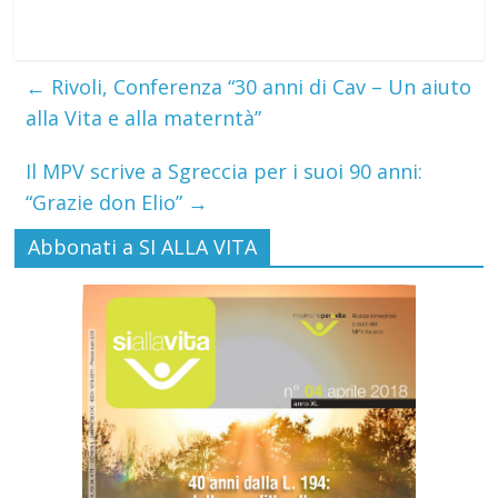
←
Rivoli, Conferenza “30 anni di Cav – Un aiuto
alla Vita e alla materntà”
Il MPV scrive a Sgreccia per i suoi 90 anni:
“Grazie don Elio”
→
Abbonati a SI ALLA VITA