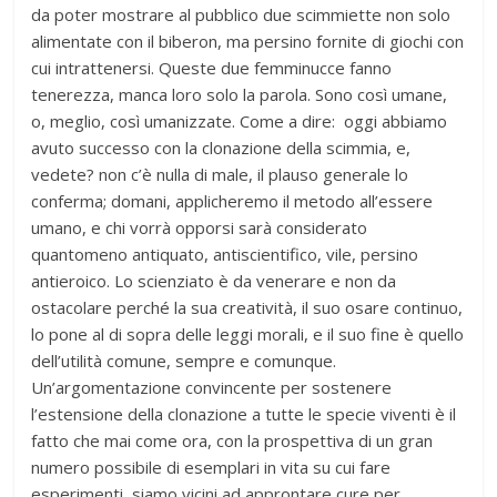
da poter mostrare al pubblico due scimmiette non solo
alimentate con il biberon, ma persino fornite di giochi con
cui intrattenersi. Queste due femminucce fanno
tenerezza, manca loro solo la parola. Sono così umane,
o, meglio, così umanizzate. Come a dire: oggi abbiamo
avuto successo con la clonazione della scimmia, e,
vedete? non c’è nulla di male, il plauso generale lo
conferma; domani, applicheremo il metodo all’essere
umano, e chi vorrà opporsi sarà considerato
quantomeno antiquato, antiscientifico, vile, persino
antieroico. Lo scienziato è da venerare e non da
ostacolare perché la sua creatività, il suo osare continuo,
lo pone al di sopra delle leggi morali, e il suo fine è quello
dell’utilità comune, sempre e comunque.
Un’argomentazione convincente per sostenere
l’estensione della clonazione a tutte le specie viventi è il
fatto che mai come ora, con la prospettiva di un gran
numero possibile di esemplari in vita su cui fare
esperimenti, siamo vicini ad approntare cure per