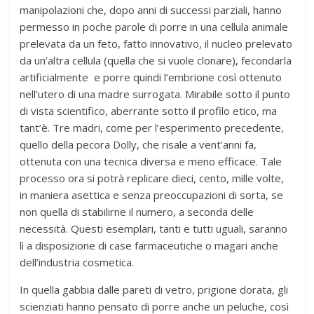
manipolazioni che, dopo anni di successi parziali, hanno
permesso in poche parole di porre in una cellula animale
prelevata da un feto, fatto innovativo, il nucleo prelevato
da un’altra cellula (quella che si vuole clonare), fecondarla
artificialmente e porre quindi l’embrione così ottenuto
nell’utero di una madre surrogata. Mirabile sotto il punto
di vista scientifico, aberrante sotto il profilo etico, ma
tant’è. Tre madri, come per l’esperimento precedente,
quello della pecora Dolly, che risale a vent’anni fa,
ottenuta con una tecnica diversa e meno efficace. Tale
processo ora si potrà replicare dieci, cento, mille volte,
in maniera asettica e senza preoccupazioni di sorta, se
non quella di stabilirne il numero, a seconda delle
necessità. Questi esemplari, tanti e tutti uguali, saranno
lì a disposizione di case farmaceutiche o magari anche
dell’industria cosmetica.
In quella gabbia dalle pareti di vetro, prigione dorata, gli
scienziati hanno pensato di porre anche un peluche, così