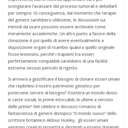
scongiurare l’avanzare dei processi tumorali e debellarli
per sempre. Di conseguenza, dal momento che terapie
del genere sarebbero utilissime, le discussioni sui
metodi da usare possono essere archiviate come
meramente accademiche. Un altro punto a favore della
clonazione è poi quello di avere eventualmente a
disposizione organi di ricambio qualora quello originale
fosse lesionato, perché i trapianti tra esseri
perfettamente compatibili sarebbero di una facilità
estrema: nessun pericolo di rigetto.
Si arriverà a giustificare il bisogno di clonare esseri umani
che replichino il nostro patrimonio genetico per
potercene servire al bisogno? Esisterà un mondo diviso
in caste sociali, le prime intoccabili, le ultime a servizio
delle prime? Nel celebre e discusso romanzo di
fantascienza di genere distopico “Il mondo nuovo” dello
scrittore britannico Aldous Huxley, gli esseri umani
vengono creati in provetta e destinati a essere dominati