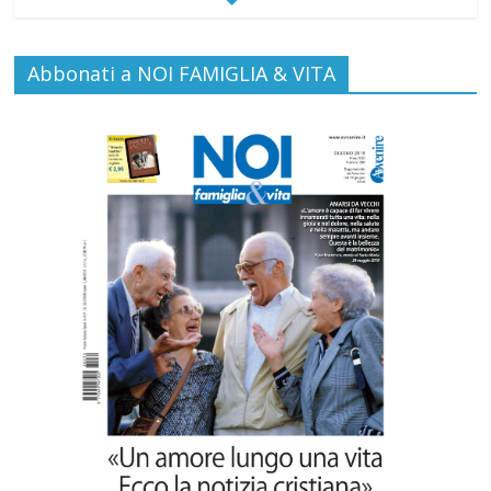
Gino Soldera nominato Membro della
Abbonati a NOI FAMIGLIA & VITA
“Hall of Honor Prenatal Sciences 2026”
Commenti disabilitati
16 Luglio 2026
EDITORIA: “LETTERE AL POPOLO
DELLA VITA”
Commenti disabilitati
13 Luglio 2026
Paolo VI, un santo che canta la bellezza
della vita
Commenti disabilitati
6 Agosto 2026