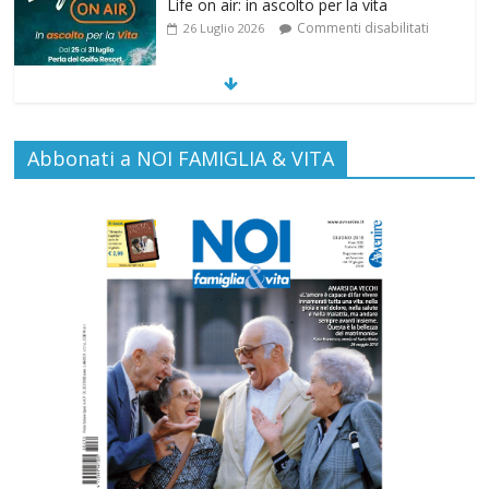
SAMARITANI 2.0: la risposta di Federvita
Emilia Romagna al suicidio assistito per
legge
Commenti disabilitati
25 Luglio 2026
Gino Soldera nominato Membro della
Abbonati a NOI FAMIGLIA & VITA
“Hall of Honor Prenatal Sciences 2026”
Commenti disabilitati
16 Luglio 2026
Carlo Casini, “giusto” perché testimone
della carità sociale
Commenti disabilitati
7 Agosto 2026
Paolo VI, un santo che canta la bellezza
della vita
Commenti disabilitati
6 Agosto 2026