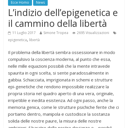
Ecce Homo
News
L’indizio dell’epigenetica e
il cammino della libertà
11 Luglio 2017
Simone Tropea
2695 Visualizzazioni
,
epigenetica
libertà
Il problema della libertà sembra ossessionare in modo
compulsivo la coscienza moderna, al punto che essa,
nelle mille equazioni possibili che la mente intravede
spaurita in ogni scelta, si sente paradossalmente in
gabbia. Schiacciata, imprigionata in schemi e strutture
epi-genetiche che rendono impossibile realizzare la
propria storia nel quadro aperto di una vera, originale,
irripetible e inedita esistenza. Ad ogni passo, anche la
memoria genica, come le strutture psichiche ferite che ci
portiamo dentro, manipola e custodisce la sostanza
solida delle nostre paure, la misura delle nostre
ambizioni, il baratro delle nostre devianze e – perché