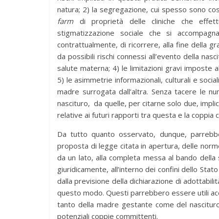
natura; 2) la segregazione, cui spesso sono cost
farm
di proprietà delle cliniche che effett
stigmatizzazione sociale che si accompagna 
contrattualmente, di ricorrere, alla fine della g
da possibili rischi connessi all’evento della nasc
salute materna; 4) le limitazioni gravi imposte 
5) le asimmetrie informazionali, culturali e soci
madre surrogata dall’altra. Senza tacere le nu
nascituro, da quelle, per citarne solo due, impli
relative ai futuri rapporti tra questa e la coppia
Da tutto quanto osservato, dunque, parrebbe
proposta di legge citata in apertura, delle norme r
da un lato, alla completa messa al bando della
giuridicamente, all’interno dei confini dello Stato 
dalla previsione della dichiarazione di adottabil
questo modo. Questi parrebbero essere utili accor
tanto della madre gestante come del nascituro,
potenziali coppie committenti.