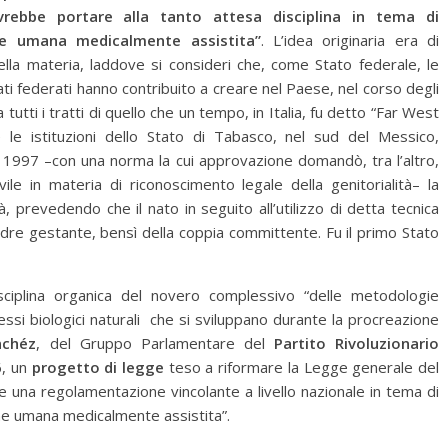
ebbe portare alla tanto attesa disciplina in tema di
one umana medicalmente assistita”
. L’idea originaria era di
lla materia, laddove si consideri che, come Stato federale, le
tati federati hanno contribuito a creare nel Paese, nel corso degli
utti i tratti di quello che un tempo, in Italia, fu detto “Far West
 le istituzioni dello Stato di Tabasco, nel sud del Messico,
no 1997 –con una norma la cui approvazione domandò, tra l’altro,
vile in materia di riconoscimento legale della genitorialità– la
, prevedendo che il nato in seguito all’utilizzo di detta tecnica
dre gestante, bensì della coppia committente. Fu il primo Stato
isciplina organica del novero complessivo “delle metodologie
essi biologici naturali che si sviluppano durante la procreazione
nchéz
, del Gruppo Parlamentare del
Partito Rivoluzionario
6, un
progetto di legge
teso a riformare la Legge generale del
re una regolamentazione vincolante a livello nazionale in tema di
ione umana medicalmente assistita”.