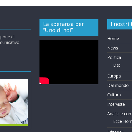
La speranza per
I nostri
“Uno di noi”
opone di
Home
omunicativo.
News
Politica
Dat
Europa
Dal mondo
Cultura
Interviste
Analisi e co
Ecce Ho