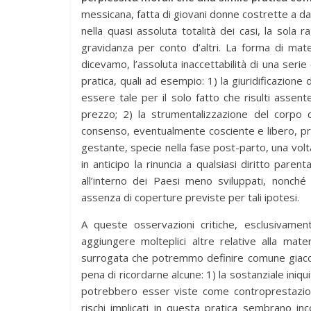
messicana, fatta di giovani donne costrette a dare
nella quasi assoluta totalità dei casi, la sola
gravidanza per conto d’altri. La forma di mat
dicevamo, l’assoluta inaccettabilità di una seri
pratica, quali ad esempio: 1) la giuridificazion
essere tale per il solo fatto che risulti asse
prezzo; 2) la strumentalizzazione del corpo
consenso, eventualmente cosciente e libero, pres
gestante, specie nella fase post-parto, una volta
in anticipo la rinuncia a qualsiasi diritto pare
all’interno dei Paesi meno sviluppati, nonché
assenza di coperture previste per tali ipotesi.
A queste osservazioni critiche, esclusivamente
aggiungere molteplici altre relative alla mat
surrogata che potremmo definire comune giacch
pena di ricordarne alcune: 1) la sostanziale ini
potrebbero esser viste come controprestazion
rischi implicati in questa pratica sembrano inco