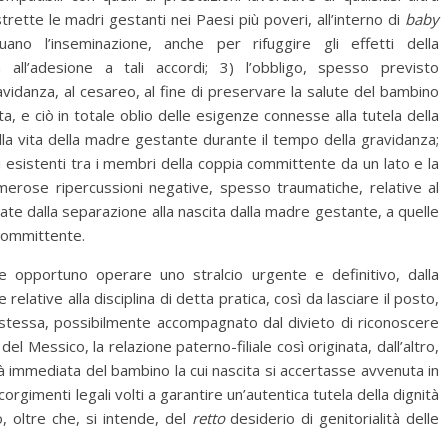
rette le madri gestanti nei Paesi più poveri, all’interno di
baby
uano l’inseminazione, anche per rifuggire gli effetti della
all’adesione a tali accordi; 3) l’obbligo, spesso previsto
ravidanza, al cesareo, al fine di preservare la salute del bambino
ita, e ciò in totale oblio delle esigenze connesse alla tutela della
alla vita della madre gestante durante il tempo della gravidanza;
ali esistenti tra i membri della coppia committente da un lato e la
merose ripercussioni negative, spesso traumatiche, relative al
cate dalla separazione alla nascita dalla madre gestante, a quelle
 committente.
 opportuno operare uno stralcio urgente e definitivo, dalla
elative alla disciplina di detta pratica, così da lasciare il posto,
 stessa, possibilmente accompagnato dal divieto di riconoscere
del Messico, la relazione paterno-filiale così originata, dall’altro,
ità immediata del bambino la cui nascita si accertasse avvenuta in
gimenti legali volti a garantire un’autentica tutela della dignità
 oltre che, si intende, del
retto
desiderio di genitorialità delle