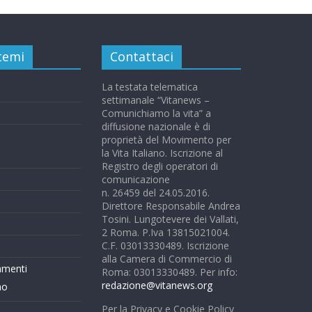
 temi
Contattaci
La testata telematica
settimanale “Vitanews –
Comunichiamo la vita” a
diffusione nazionale è di
proprietà del Movimento per
la Vita Italiano. Iscrizione al
Registro degli operatori di
comunicazione
n. 26459 del 24.05.2016.
Direttore Responsabile Andrea
Tosini. Lungotevere dei Vallati,
2 Roma. P.Iva 13815021004.
C.F. 03013330489. Iscrizione
alla Camera di Commercio di
mmenti
Roma: 03013330489. Per info:
redazione@vitanews.org
mo
Per la Privacy e Cookie Policy