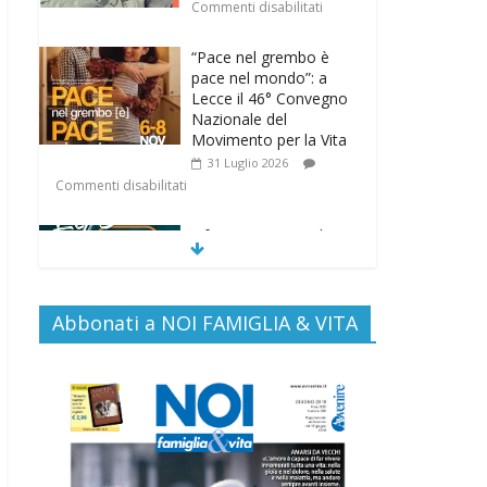
Commenti disabilitati
“Pace nel grembo è
pace nel mondo”: a
Lecce il 46° Convegno
Nazionale del
Movimento per la Vita
31 Luglio 2026
Commenti disabilitati
Life on air: in ascolto
per la vita
26 Luglio 2026
Commenti disabilitati
Abbonati a NOI FAMIGLIA & VITA
SAMARITANI 2.0: la
risposta di Federvita
Emilia Romagna al
suicidio assistito per
legge
25 Luglio 2026