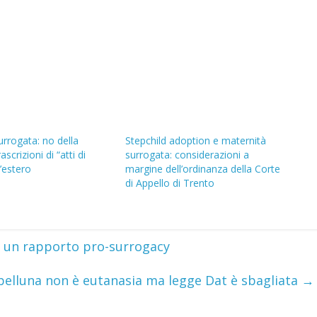
urrogata: no della
Stepchild adoption e maternità
scrizioni di “atti di
surrogata: considerazioni a
l’estero
margine dell’ordinanza della Corte
di Appello di Trento
 un rapporto pro-surrogacy
ebelluna non è eutanasia ma legge Dat è sbagliata
→