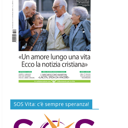
Commenti disabilitati
Gino Soldera nominato
Membro della “Hall of
Honor Prenatal
Sciences 2026”
16 Luglio 2026
Commenti disabilitati
Carlo Casini, “giusto”
perché testimone della
carità sociale
7 Agosto 2026
Commenti disabilitati
SOS Vita: c’è sempre speranza!