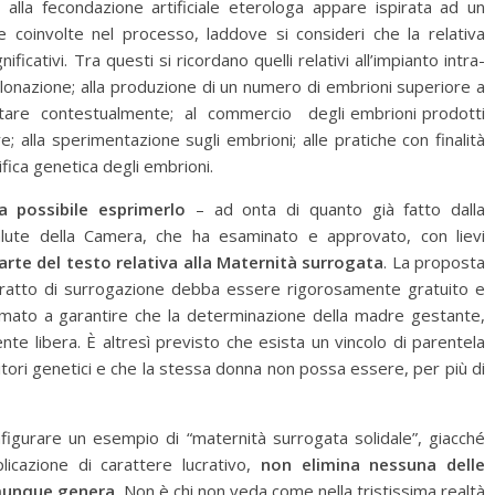
 alla fecondazione artificiale eterologa appare ispirata ad un
te coinvolte nel processo, laddove si consideri che la relativa
nificativi. Tra questi si ricordano quelli relativi all’impianto intra-
 clonazione; alla produzione di un numero di embrioni superiore a
ntare contestualmente; al commercio degli embrioni prodotti
re; alla sperimentazione sugli embrioni; alle pratiche con finalità
ifica genetica degli embrioni.
a possibile esprimerlo
– ad onta di quanto già fatto dalla
lute della Camera, che ha esaminato e approvato, con lievi
parte del testo relativa alla Maternità surrogata
. La proposta
tratto di surrogazione debba essere rigorosamente gratuito e
iamato a garantire che la determinazione della madre gestante,
e libera. È altresì previsto che esista un vincolo di parentela
tori genetici e che la stessa donna non possa essere, per più di
nfigurare un esempio di “maternità surrogata solidale”, giacché
icazione di carattere lucrativo,
non elimina nessuna delle
omunque genera
. Non è chi non veda come nella tristissima realtà