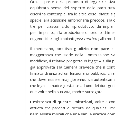
Ora, la parte della proposta di legge relativa
equilibrato senso del rispetto delle parti tut
disciplina contempla, tra le altre cose, divieti sig
specie; alla scissione embrionaria precoce; alla
tre per ciascun ciclo riproduttivo, da impia
per l’impianto; alla produzione di ibridi o chime
eugenetiche; agli impianti
post mortem
; alla mod
Il medesimo,
positivo giudizio non pare si
maggioranza che siede nella Commissione Sa
modifiche, il relativo progetto di legge – s
ulla 
già approvata alla Camera prevede che il Con
firmato dinanzi ad un funzionario pubblico, ch
che deve essere maggiorenne, sia autenticament
che leghi la madre gestante ad uno dei due geni
due volte nella sua vita, madre surrogata.
L’esistenza di queste limitazioni
, volte a co
attuata tra parenti e scevra da qualsiasi impl
perplessità morali che una simile pratica c