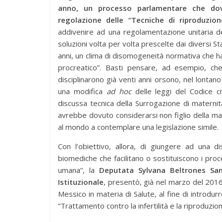
anno, un processo parlamentare che dovr
regolazione delle “Tecniche di riproduzi
addivenire ad una regolamentazione unitaria de
soluzioni volta per volta prescelte dai diversi S
anni, un clima di disomogeneità normativa che ha t
procreatico”. Basti pensare, ad esempio, che
disciplinarono già venti anni orsono, nel lonta
una modifica
ad hoc
delle leggi del Codice ci
discussa tecnica della Surrogazione di maternità
avrebbe dovuto considerarsi non figlio della ma
al mondo a contemplare una legislazione simile.
Con l’obiettivo, allora, di giungere ad una d
biomediche che facilitano o sostituiscono i proc
umana”, la
Deputata Sylvana Beltrones Sa
Istituzionale
, presentò, già nel marzo del 201
Messico in materia di Salute, al fine di introdur
“Trattamento contro la infertilità e la riproduz