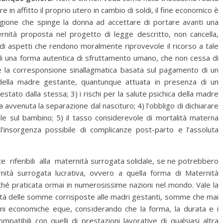
 in affitto il proprio utero in cambio di soldi, il fine economico è
 ragione che spinge la donna ad accettare di portare avanti una
ernità proposta nel progetto di legge descritto, non cancella,
e di aspetti che rendono moralmente riprovevole il ricorso a tale
e di una forma autentica di sfruttamento umano, che non cessa di
nte la corresponsione sinallagmatica basata sul pagamento di un
 della madre gestante, quantunque attuata in presenza di un
tato dalla stessa; 3) i rischi per la salute psichica della madre
 avvenuta la separazione dal nascituro; 4) l’obbligo di dichiarare
ntale sul bambino; 5) il tasso considerevole di mortalità materna
 l’insorgenza possibile di complicanze post-parto e l’assoluta
 riferibili alla maternità surrogata solidale, se ne potrebbero
ernità surrogata lucrativa, ovvero a quella forma di Maternità
é praticata ormai in numerosissime nazioni nel mondo. Vale la
quità delle somme corrisposte alle madri gestanti, somme che mai
i economiche eque, considerando che la forma, la durata e i
mpatibili con quelli di prestazioni lavorative di qualsiasi altra