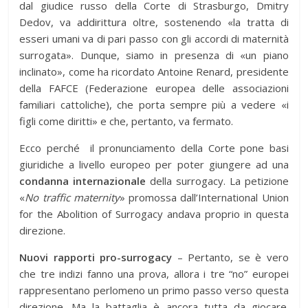
dal giudice russo della Corte di Strasburgo, Dmitry
Dedov, va addirittura oltre, sostenendo «la tratta di
esseri umani va di pari passo con gli accordi di maternità
surrogata». Dunque, siamo in presenza di «un piano
inclinato», come ha ricordato Antoine Renard, presidente
della FAFCE (Federazione europea delle associazioni
familiari cattoliche), che porta sempre più a vedere «i
figli come diritti» e che, pertanto, va fermato.
Ecco perché il pronunciamento della Corte pone basi
giuridiche a livello europeo per poter giungere ad una
condanna internazionale
della surrogacy. La petizione
«
No traffic maternity
» promossa dall’International Union
for the Abolition of Surrogacy andava proprio in questa
direzione.
Nuovi rapporti pro-surrogacy
– Pertanto, se è vero
che tre indizi fanno una prova, allora i tre “no” europei
rappresentano perlomeno un primo passo verso questa
direzione. Ma la battaglia è ancora tutta da giocare.