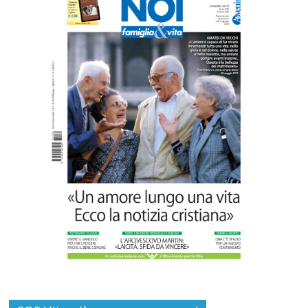
Gino Soldera nominato Membro della
“Hall of Honor Prenatal Sciences 2026”
Commenti disabilitati
16 Luglio 2026
Carlo Casini, “giusto” perché testimone
della carità sociale
Commenti disabilitati
7 Agosto 2026