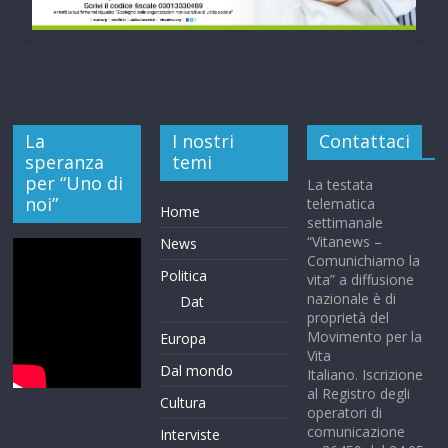
La
I nostri
Contattaci
speranza
temi
per “Uno di
La testata
noi”
telematica
Home
settimanale
“Vitanews –
News
Comunichiamo la
Politica
vita” a diffusione
nazionale è di
Dat
proprietà del
Movimento per la
Europa
Vita
Dal mondo
Italiano. Iscrizione
al Registro degli
Cultura
operatori di
comunicazione
Interviste