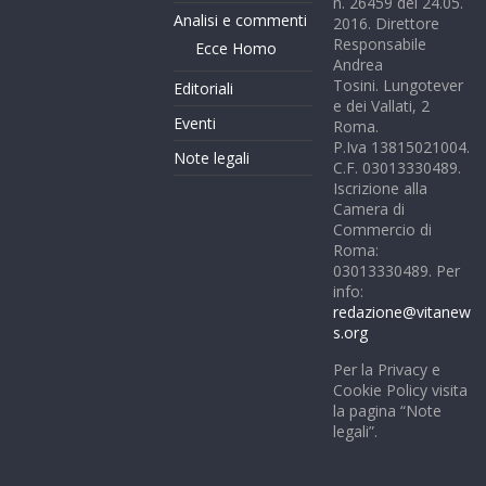
n. 26459 del 24.05.
Analisi e commenti
2016. Direttore
Responsabile
Ecce Homo
Andrea
Tosini. Lungotever
Editoriali
e dei Vallati, 2
Eventi
Roma.
P.Iva 13815021004.
Note legali
C.F. 03013330489.
Iscrizione alla
Camera di
Commercio di
Roma:
03013330489. Per
info:
redazione@vitanew
s.org
Per la Privacy e
Cookie Policy visita
la pagina “Note
legali”.