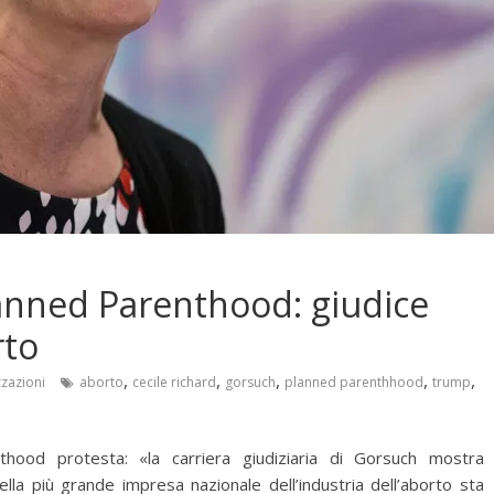
lanned Parenthood: giudice
rto
,
,
,
,
,
zzazioni
aborto
cecile richard
gorsuch
planned parenthhood
trump
thood protesta: «la carriera giudiziaria di Gorsuch mostra
della più grande impresa nazionale dell’industria dell’aborto sta