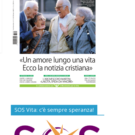
16 Luglio 2026
Commenti disabilitati
EDITORIA: “LETTERE
AL POPOLO DELLA
VITA”
13 Luglio 2026
Commenti disabilitati
Paolo VI, un santo che
canta la bellezza della
vita
6 Agosto 2026
Commenti disabilitati
SOS Vita: c’è sempre speranza!