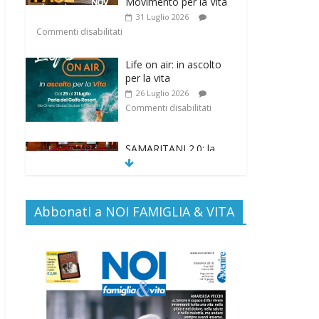
Movimento per la Vita
31 Luglio 2026
Commenti disabilitati
Life on air: in ascolto
per la vita
26 Luglio 2026
Commenti disabilitati
SAMARITANI 2.0: la
risposta di Federvita
Emilia Romagna al
suicidio assistito per
legge
Abbonati a NOI FAMIGLIA & VITA
25 Luglio 2026
Commenti disabilitati
Gino Soldera nominato
Membro della “Hall of
Honor Prenatal
Sciences 2026”