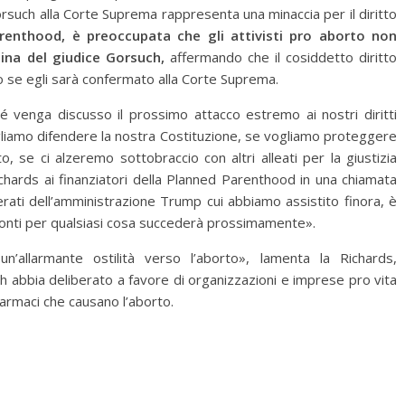
orsuch alla Corte Suprema rappresenta una minaccia per il diritto
arenthood, è preoccupata che gli attivisti pro aborto non
mina del giudice Gorsuch,
affermando che il cosiddetto diritto
io se egli sarà confermato alla Corte Suprema.
é venga discusso il prossimo attacco estremo ai nostri diritti
gliamo difendere la nostra Costituzione, se vogliamo proteggere
rto, se ci alzeremo sottobraccio con altri alleati per la giustizia
chards ai finanziatori della Planned Parenthood in una chiamata
erati dell’amministrazione Trump cui abbiamo assistito finora, è
onti per qualsiasi cosa succederà prossimamente».
n’allarmante ostilità verso l’aborto», lamenta la Richards,
 abbia deliberato a favore di organizzazioni e imprese pro vita
armaci che causano l’aborto.