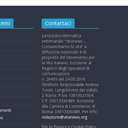
 temi
Contattaci
La testata telematica
settimanale “Vitanews –
Comunichiamo la vita” a
diffusione nazionale è di
proprietà del Movimento per
la Vita Italiano. Iscrizione al
Registro degli operatori di
comunicazione
n. 26459 del 24.05.2016.
Direttore Responsabile Andrea
Tosini. Lungotevere dei Vallati,
2 Roma. P.Iva 13815021004.
C.F. 03013330489. Iscrizione
alla Camera di Commercio di
mmenti
Roma: 03013330489. Per info:
redazione@vitanews.org
mo
Per la Privacy e Cookie Policy