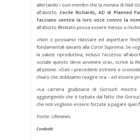
allertando i suoi membri che la nomina di Neil G
all’aborto.
Cecile Richards, AD di Planned P
facciano sentire la loro voce contro la no
all’aborto illimitato possa essere messo a risch
«Non ci possiamo rilassare ed aspettare finch
fondamentali davanti alla Corte Suprema. Se vo
la salute riproduttiva, incluso l’accesso all’abo
sociale questo deve avvenire ora», scrive la Ri
all’azione. «Dati i precedenti estremi e sconsid
chiaro che dobbiamo reagire ora – ed essere pr
«La carriera giudiziaria di Gorsuch mostra u
aggiungendo che è turbata dal fatto che Gorsuch
che non vogliono essere forzate a pagare quei f
Fonte: Lifenews
Condividi: