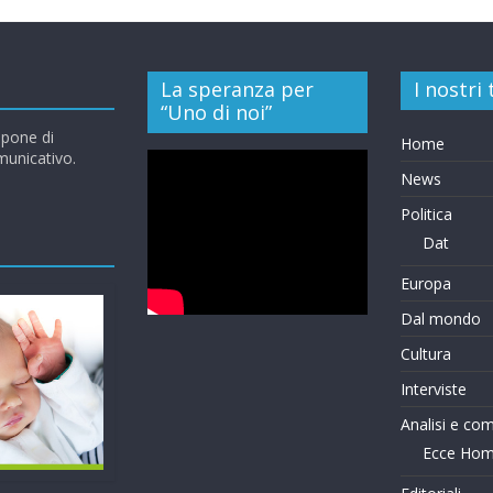
La speranza per
I nostri
“Uno di noi”
opone di
Home
omunicativo.
News
Politica
Dat
Europa
Dal mondo
Cultura
Interviste
Analisi e co
Ecce Ho